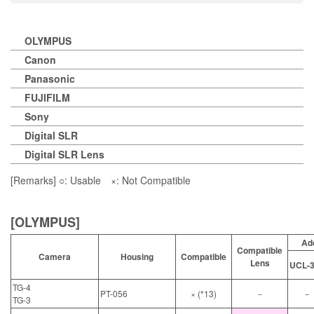
OLYMPUS
Canon
Panasonic
FUJIFILM
Sony
Digital SLR
Digital SLR Lens
[Remarks] ○: Usable ×: Not Compatible
[OLYMPUS]
Ad
Compatible
Camera
Housing
Compatible
Lens
UCL-
TG-4
PT-056
× (*13)
－
－
TG-3