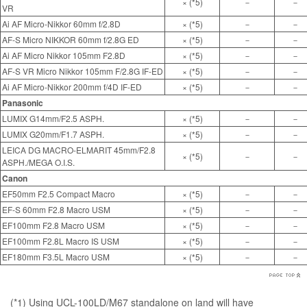
× (*5)
－
－
VR
Ai AF Micro-Nikkor 60mm f/2.8D
× (*5)
－
－
AF-S Micro NIKKOR 60mm f/2.8G ED
× (*5)
－
－
Ai AF Micro Nikkor 105mm F2.8D
× (*5)
－
－
AF-S VR Micro Nikkor 105mm F/2.8G IF-ED
× (*5)
－
－
Ai AF Micro-Nikkor 200mm f/4D IF-ED
× (*5)
－
－
Panasonic
LUMIX G14mm/F2.5 ASPH.
× (*5)
－
－
LUMIX G20mm/F1.7 ASPH.
× (*5)
－
－
LEICA DG MACRO-ELMARIT 45mm/F2.8
× (*5)
－
－
ASPH./MEGA O.I.S.
Canon
EF50mm F2.5 Compact Macro
× (*5)
－
－
EF-S 60mm F2.8 Macro USM
× (*5)
－
－
EF100mm F2.8 Macro USM
× (*5)
－
－
EF100mm F2.8L Macro IS USM
× (*5)
－
－
EF180mm F3.5L Macro USM
× (*5)
－
－
(*1) Using UCL-100LD/M67 standalone on land will have