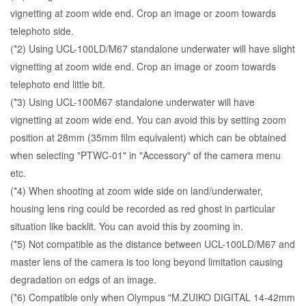
vignetting at zoom wide end. Crop an image or zoom towards
telephoto side.
(*2) Using UCL-100LD/M67 standalone underwater will have slight
vignetting at zoom wide end. Crop an image or zoom towards
telephoto end little bit.
(*3) Using UCL-100M67 standalone underwater will have
vignetting at zoom wide end. You can avoid this by setting zoom
position at 28mm (35mm film equivalent) which can be obtained
when selecting "PTWC-01" in "Accessory" of the camera menu
etc.
(*4) When shooting at zoom wide side on land/underwater,
housing lens ring could be recorded as red ghost in particular
situation like backlit. You can avoid this by zooming in.
(*5) Not compatible as the distance between UCL-100LD/M67 and
master lens of the camera is too long beyond limitation causing
degradation on edgs of an image.
(*6) Compatible only when Olympus "M.ZUIKO DIGITAL 14-42mm