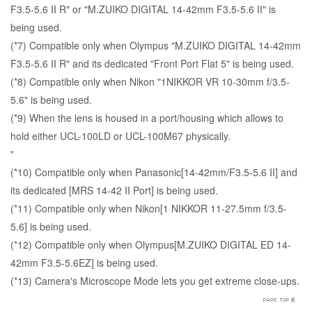
F3.5-5.6 II R" or "M.ZUIKO DIGITAL 14-42mm F3.5-5.6 II" is
being used.
(*7) Compatible only when Olympus "M.ZUIKO DIGITAL 14-42mm
F3.5-5.6 II R" and its dedicated "Front Port Flat 5" is being used.
(*8) Compatible only when Nikon "1NIKKOR VR 10-30mm f/3.5-
5.6" is being used.
(*9) When the lens is housed in a port/housing which allows to
hold either UCL-100LD or UCL-100M67 physically.
"
(*10) Compatible only when Panasonic[14-42mm/F3.5-5.6 II] and
its dedicated [MRS 14-42 II Port] is being used.
(*11) Compatible only when Nikon[1 NIKKOR 11-27.5mm f/3.5-
5.6] is being used.
(*12) Compatible only when Olympus[M.ZUIKO DIGITAL ED 14-
42mm F3.5-5.6EZ] is being used.
(*13) Camera's Microscope Mode lets you get extreme close-ups.