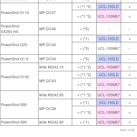
○ (*1 *2)
UCL-100LD
○
PowerShot S110
WP-DC47
○ (*1 *2)
UCL-100M67
○
PowerShot
WP-DC46
× (*5)
－
－
SX260 HS
○ (*1)
UCL-100LD
○
PowerShot D20
WP-DC45
× (*5)
UCL-100M67
－
PowerShot G1 X
WP-DC44
× (*5)
UCL-100LD
－
Iklite #6242.10
○ (*1 *2)
UCL-100M67
○
○ (*1 *2)
UCL-100LD
○
PowerShot S100
WP-DC43
○ (*1 *2)
UCL-100M67
○
Iklite #6242.95
○ (*1 *2)
UCL-100M67
○
○ (*1)
UCL-100LD
○
PowerShot S95
WP-DC38
○ (*1 *2)
UCL-100M67
○
PowerShot S90
Iklite #6242.90
○ (*1)
UCL-100M67
○