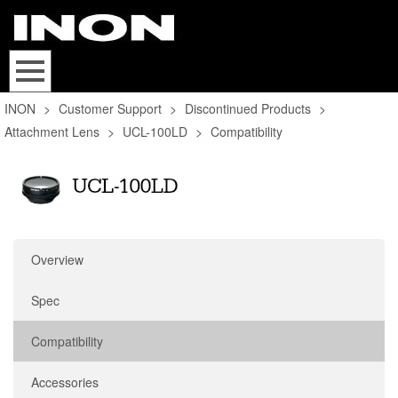
INON
>
Customer Support
>
Discontinued Products
>
Attachment Lens
>
UCL-100LD
>
Compatibility
Overview
Spec
Compatibility
Accessories