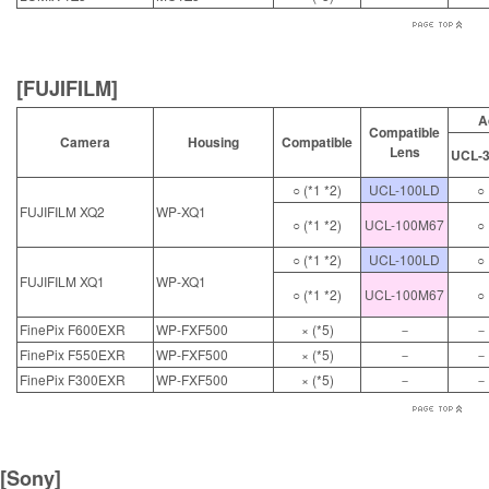
[FUJIFILM]
A
Compatible
Camera
Housing
Compatible
Lens
UCL-
○ (*1 *2)
UCL-100LD
○
FUJIFILM XQ2
WP-XQ1
○ (*1 *2)
UCL-100M67
○
○ (*1 *2)
UCL-100LD
○
FUJIFILM XQ1
WP-XQ1
○ (*1 *2)
UCL-100M67
○
FinePix F600EXR
WP-FXF500
× (*5)
－
－
FinePix F550EXR
WP-FXF500
× (*5)
－
－
FinePix F300EXR
WP-FXF500
× (*5)
－
－
[Sony]