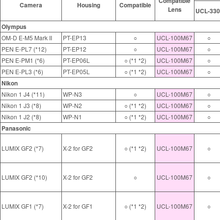
Compatible
Camera
Housing
Compatible
Lens
UCL-330
Olympus
OM-D E-M5 Mark II
PT-EP13
○
UCL-100M67
○
PEN E-PL7 (*12)
PT-EP12
○
UCL-100M67
○
PEN E-PM1 (*6)
PT-EP06L
○ (*1 *2)
UCL-100M67
○
PEN E-PL3 (*6)
PT-EP05L
○ (*1 *2)
UCL-100M67
○
Nikon
Nikon 1 J4 (*11)
WP-N3
○
UCL-100M67
○
Nikon 1 J3 (*8)
WP-N2
○ (*1 *2)
UCL-100M67
○
Nikon 1 J2 (*8)
WP-N1
○ (*1 *2)
UCL-100M67
○
Panasonic
LUMIX GF2 (*7)
X-2 for GF2
○ (*1 *2)
UCL-100M67
○
LUMIX GF2 (*10)
X-2 for GF2
○
UCL-100M67
○
LUMIX GF1 (*7)
X-2 for GF1
○ (*1 *2)
UCL-100M67
○